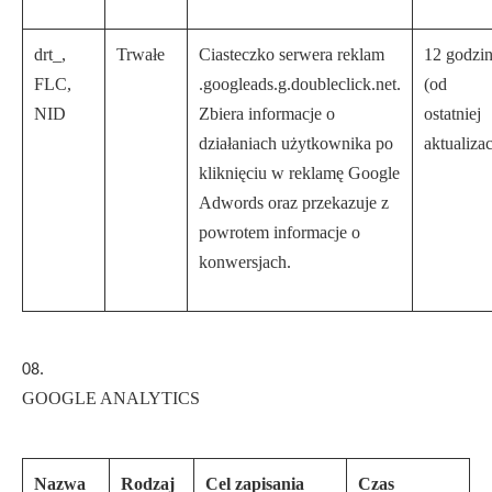
drt_,
Trwałe
Ciasteczko serwera reklam
12 godzi
FLC,
.googleads.g.doubleclick.net.
(od
NID
Zbiera informacje o
ostatniej
działaniach użytkownika po
aktualizac
kliknięciu w reklamę Google
Adwords oraz przekazuje z
powrotem informacje o
konwersjach.
GOOGLE ANALYTICS
Nazwa
Rodzaj
Cel zapisania
Czas