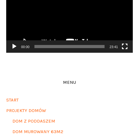
00:00
23:41
MENU
START
PROJEKTY DOMÓW
DOM Z PODDASZEM
DOM MUROWANY 63M2