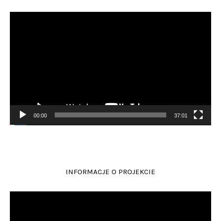
Odtwarzacz
video
00:00
37:01
INFORMACJE O PROJEKCIE
Odtwarzacz
video