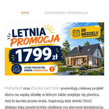
OPIS
DODATKOWE INFORMACJE
Haharbud
Zbuduj sam dom
oraz
prezentują ciekawy projekt
domu na wąską działkę w którym także znajduje się piwnica.
Jest to bardzo prosta bryła. Inspiracją były domki 35m2
dlatego taką powierzchnię użytkową ma pierwsza kondygnacja.