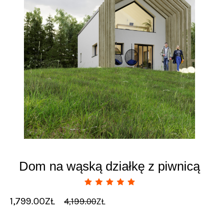
Dom na wąską działkę z piwnicą
1,799.00
ZŁ
4,199.00
ZŁ