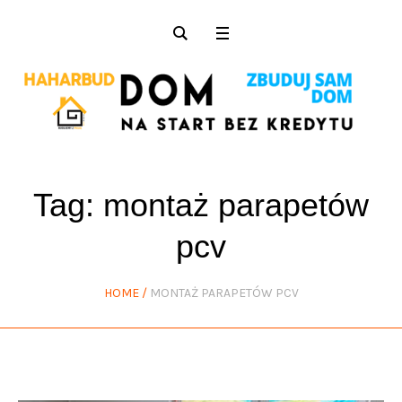
Tag:
montaż parapetów
pcv
HOME
/
MONTAŻ PARAPETÓW PCV