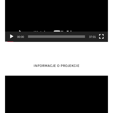
00:00
37:01
INFORMACJE O PROJEKCIE
Odtwarzacz
video