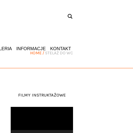
LERIA
INFORMACJE
KONTAKT
HOME
/
STELAŻ DO WC
FILMY INSTRUKTAŻOWE
Odtwarzacz
video