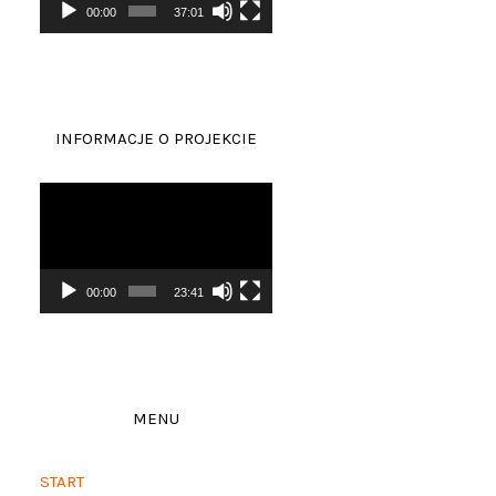
00:00
37:01
INFORMACJE O PROJEKCIE
Odtwarzacz
video
00:00
23:41
MENU
START