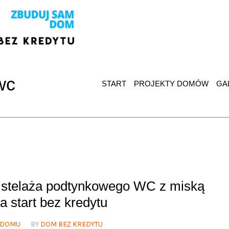
wc
START
PROJEKTY DOMÓW
GA
i stelaża podtynkowego WC z miską
 start bez kredytu
 DOMU
BY
DOM BEZ KREDYTU