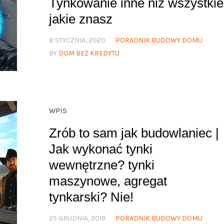
Tynkowanie inne niż wszystkie
jakie znasz
8 STYCZNIA, 2020
PORADNIK BUDOWY DOMU
BY
DOM BEZ KREDYTU
WPIS
Zrób to sam jak budowlaniec |
Jak wykonać tynki
wewnętrzne? tynki
maszynowe, agregat
tynkarski? Nie!
25 GRUDNIA, 2019
PORADNIK BUDOWY DOMU