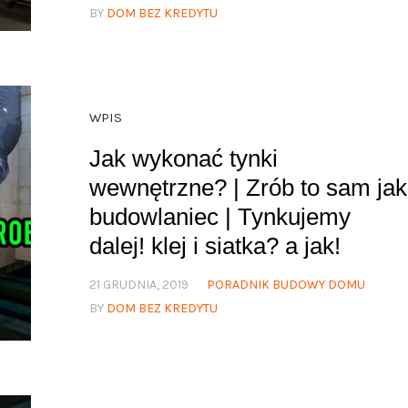
BY
DOM BEZ KREDYTU
WPIS
Jak wykonać tynki
wewnętrzne? | Zrób to sam jak
budowlaniec | Tynkujemy
dalej! klej i siatka? a jak!
21 GRUDNIA, 2019
PORADNIK BUDOWY DOMU
BY
DOM BEZ KREDYTU