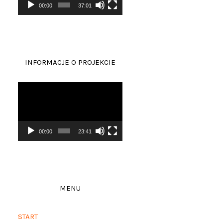
00:00
37:01
INFORMACJE O PROJEKCIE
Odtwarzacz
video
00:00
23:41
MENU
START