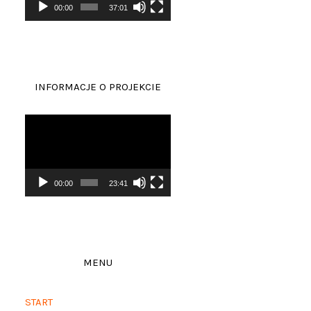
00:00
37:01
INFORMACJE O PROJEKCIE
Odtwarzacz
video
00:00
23:41
MENU
START