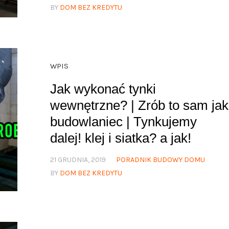
BY
DOM BEZ KREDYTU
WPIS
Jak wykonać tynki
wewnętrzne? | Zrób to sam jak
budowlaniec | Tynkujemy
dalej! klej i siatka? a jak!
21 GRUDNIA, 2019
PORADNIK BUDOWY DOMU
BY
DOM BEZ KREDYTU