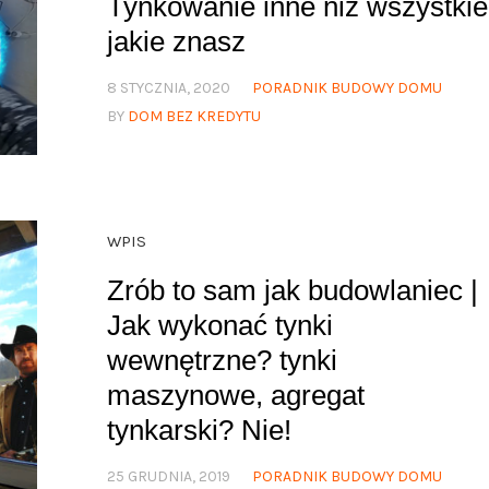
Tynkowanie inne niż wszystkie
jakie znasz
8 STYCZNIA, 2020
PORADNIK BUDOWY DOMU
BY
DOM BEZ KREDYTU
WPIS
Zrób to sam jak budowlaniec |
Jak wykonać tynki
wewnętrzne? tynki
maszynowe, agregat
tynkarski? Nie!
25 GRUDNIA, 2019
PORADNIK BUDOWY DOMU