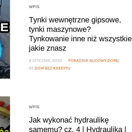
WPIS
Tynki wewnętrzne gipsowe,
tynki maszynowe?
Tynkowanie inne niż wszystkie
jakie znasz
8 STYCZNIA, 2020
PORADNIK BUDOWY DOMU
BY
DOM BEZ KREDYTU
WPIS
Jak wykonać hydraulikę
samemu? cz. 4 | Hydraulika |