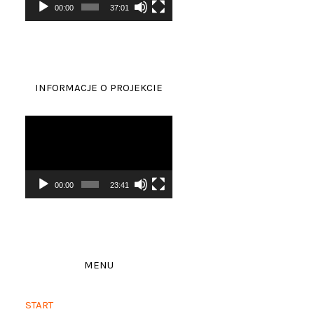
00:00
37:01
INFORMACJE O PROJEKCIE
Odtwarzacz
/projektdomu/dom-
video
00:00
23:41
/budowa-
MENU
START