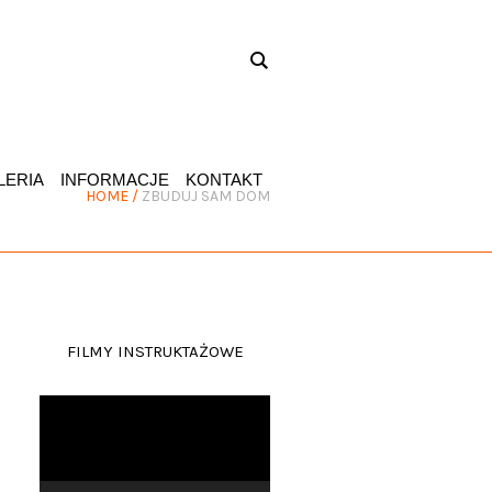
LERIA
INFORMACJE
KONTAKT
HOME
/
ZBUDUJ SAM DOM
FILMY INSTRUKTAŻOWE
Odtwarzacz
video