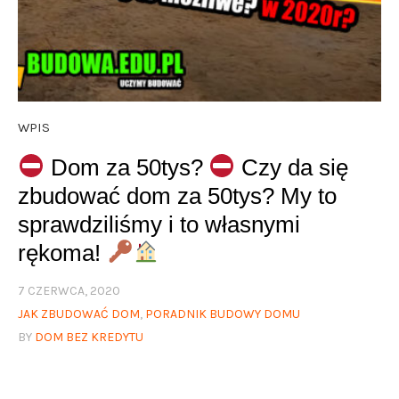
WPIS
Dom za 50tys?
Czy da się
zbudować dom za 50tys? My to
sprawdziliśmy i to własnymi
rękoma!
7 CZERWCA, 2020
JAK ZBUDOWAĆ DOM
,
PORADNIK BUDOWY DOMU
BY
DOM BEZ KREDYTU