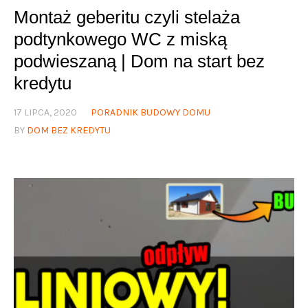
Montaż geberitu czyli stelaża
podtynkowego WC z miską
podwieszaną | Dom na start bez
kredytu
17 LIPCA, 2020
PORADNIK BUDOWY DOMU
BY
DOM BEZ KREDYTU