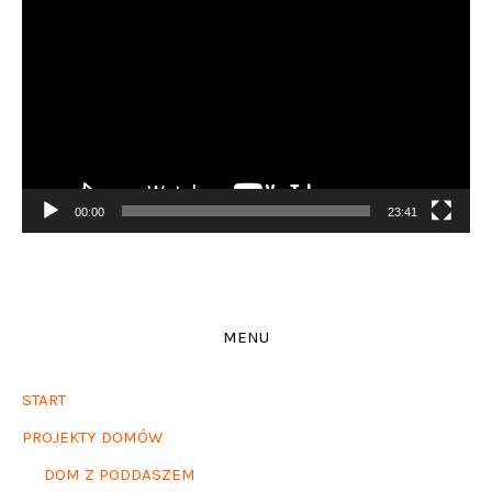
video
00:00
23:41
MENU
START
PROJEKTY DOMÓW
DOM Z PODDASZEM