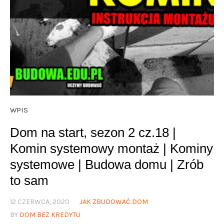
WPIS
Dom na start, sezon 2 cz.18 |
Komin systemowy montaż | Kominy
systemowe | Budowa domu | Zrób
to sam
12 CZERWCA, 2020
JAK ZBUDOWAĆ DOM
BY
DOM BEZ KREDYTU