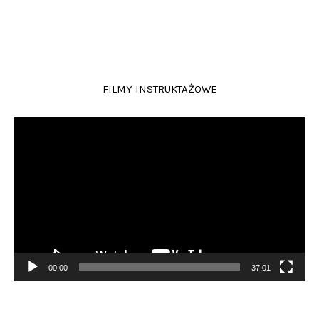
FILMY INSTRUKTAŻOWE
Odtwarzacz
video
00:00
37:01