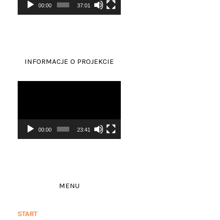
00:00
37:01
INFORMACJE O PROJEKCIE
Odtwarzacz
video
00:00
23:41
MENU
START