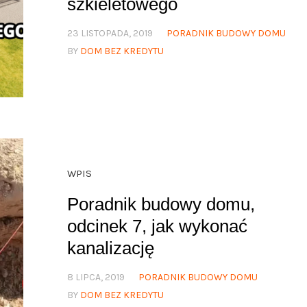
szkieletowego
23 LISTOPADA, 2019
PORADNIK BUDOWY DOMU
BY
DOM BEZ KREDYTU
WPIS
Poradnik budowy domu,
odcinek 7, jak wykonać
kanalizację
8 LIPCA, 2019
PORADNIK BUDOWY DOMU
BY
DOM BEZ KREDYTU