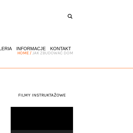
LERIA
INFORMACJE
KONTAKT
HOME
/
JAK ZBUDOWAĆ DOM
FILMY INSTRUKTAŻOWE
Odtwarzacz
video